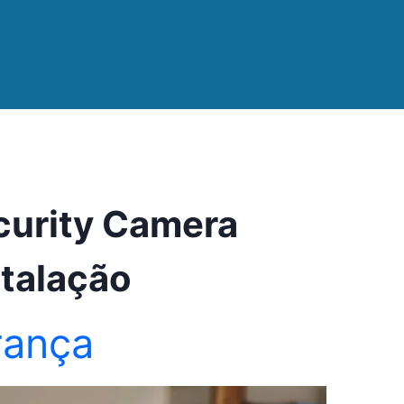
curity Camera
stalação
rança