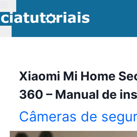
Pular
para
o
Conteúdo
Xiaomi Mi Home Se
360 – Manual de in
Câmeras de segu