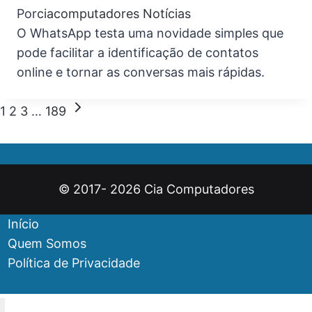
Por
ciacomputadores
Notícias
O WhatsApp testa uma novidade simples que
pode facilitar a identificação de contatos
online e tornar as conversas mais rápidas.
Navegação
Página
1
2
3
…
189
Seguinte
da
Página
© 2017- 2026 Cia Computadores
Início
Quem Somos
Política de Privacidade