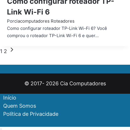
Como configurar roteador TP-
Link Wi-Fi 6
Por
ciacomputadores
Roteadores
Como configurar roteador TP-Link Wi-Fi 6? Você
comprou o roteador TP-Link Wi-Fi 6 e quer…
Navegação
Página
1
2
Seguinte
da
Página
© 2017- 2026 Cia Computadores
Início
Quem Somos
Política de Privacidade