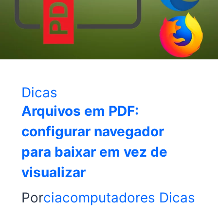
Dicas
Arquivos em PDF:
configurar navegador
para baixar em vez de
visualizar
Por
ciacomputadores
Dicas