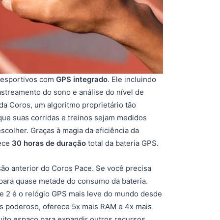
 esportivos com
GPS integrado
. Ele incluindo
astreamento do sono e análise do nível de
da Coros, um algoritmo proprietário tão
que suas corridas e treinos sejam medidos
colher. Graças à magia da eficiência da
rece
30 horas de duração
total da bateria GPS.
ão anterior do Coros Pace. Se você precisa
para quase metade do consumo da bateria.
e 2 é o relógio GPS mais leve do mundo desde
is poderoso, oferece 5x mais RAM e 4x mais
to espaço para expandir outros recursos.