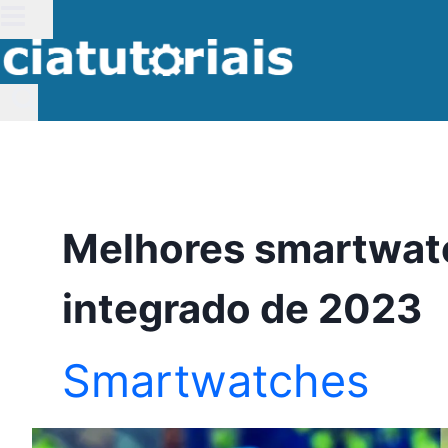
Pular
para
o
Conteúdo
Melhores smartwa
integrado de 2023
Smartwatches