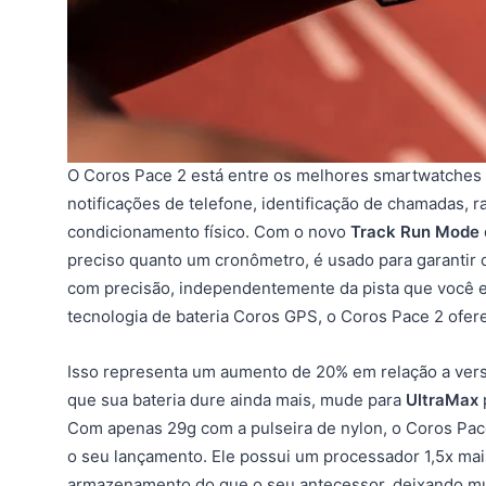
O Coros Pace 2 está entre os melhores smartwatches
notificações de telefone, identificação de chamadas, r
condicionamento físico. Com o novo
Track Run Mode
preciso quanto um cronômetro, é usado para garantir 
com precisão, independentemente da pista que você es
tecnologia de bateria Coros GPS, o Coros Pace 2 ofe
Isso representa um aumento de 20% em relação a vers
que sua bateria dure ainda mais, mude para
UltraMax
Com apenas 29g com a pulseira de nylon, o Coros Pac
o seu lançamento. Ele possui um processador 1,5x ma
armazenamento do que o seu antecessor, deixando mui