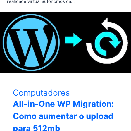
realidade virtual autônomos da…
Computadores
All-in-One WP Migration:
Como aumentar o upload
para 512mb