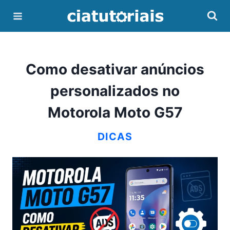
Pular
para
o
Conteúdo
Como desativar anúncios
personalizados no
Motorola Moto G57
DICAS