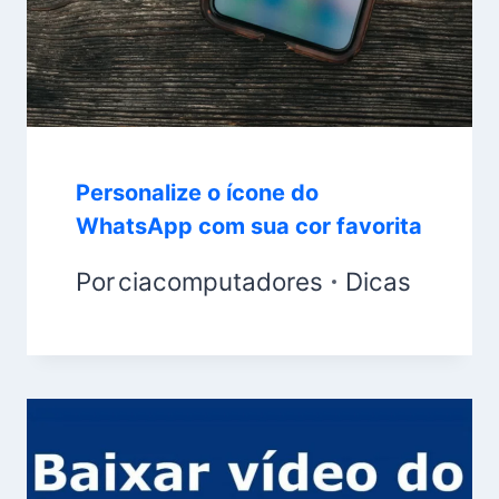
Personalize o ícone do
WhatsApp com sua cor favorita
Por
ciacomputadores
Dicas