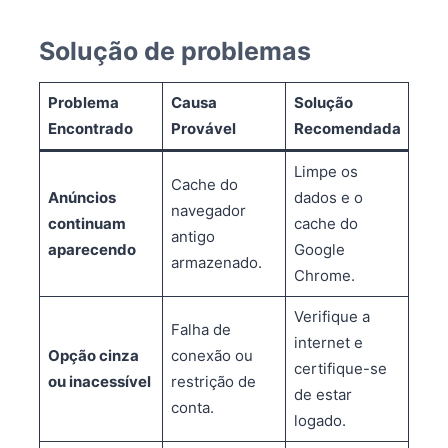
Solução de problemas
Problema
Causa
Solução
Encontrado
Provável
Recomendada
Limpe os
Cache do
Anúncios
dados e o
navegador
continuam
cache do
antigo
aparecendo
Google
armazenado.
Chrome.
Verifique a
Falha de
internet e
Opção cinza
conexão ou
certifique-se
ou inacessível
restrição de
de estar
conta.
logado.