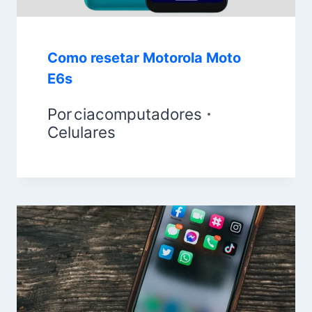
Como resetar Motorola Moto
E6s
Por
ciacomputadores
Celulares