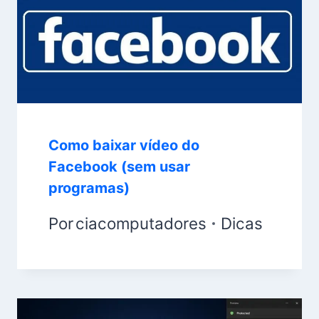
Como baixar vídeo do
Facebook (sem usar
programas)
Por
ciacomputadores
Dicas