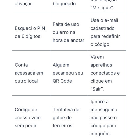
ativação
bloqueado
“Me ligue”.
Use o e-mail
Falta de uso
Esqueci o PIN
cadastrado
ou erro na
de 6 dígitos
para redefinir
hora de anotar
o código.
Vá em
Conta
Alguém
aparelhos
acessada em
escaneou seu
conectados e
outro local
QR Code
clique em
“Sair”.
Ignore a
Código de
Tentativa de
mensagem e
acesso veio
golpe de
não passe o
sem pedir
terceiros
código para
ninguém.