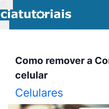
Pular
para
o
Conteúdo
Como remover a Co
celular
Celulares