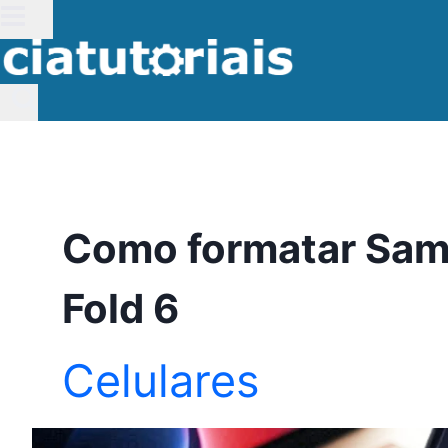
Pular
para
o
Conteúdo
Como formatar Sam
Fold 6
Celulares