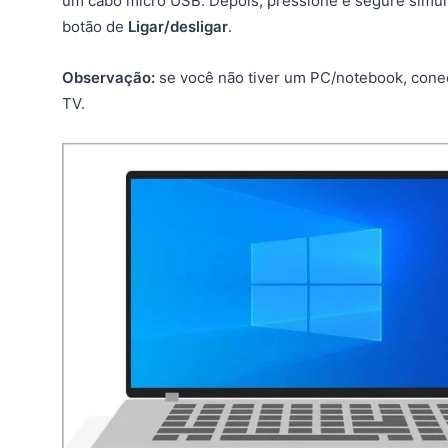
um cabo micro USB. Depois, pressione e segure simu
botão de
Ligar/desligar
.
Observação:
se você não tiver um PC/notebook, conec
TV.