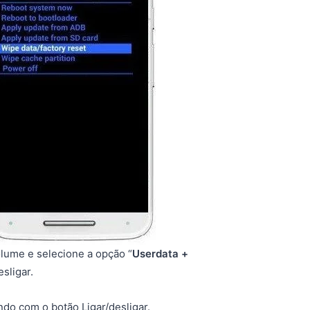
lume e selecione a opção “
Userdata +
sligar.
ndo com o botão Ligar/desligar.