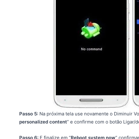
Passo 5:
Na próxima tela use novamente o Diminuir Vo
personalized content
” e confirme com o botão Ligar/de
Passo 6:
E finalize em “
Reboot system now
” confirma