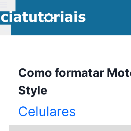
Pular
para
o
Conteúdo
Como formatar Mot
Style
Celulares