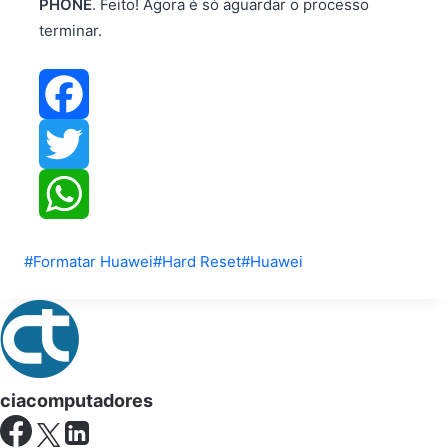
PHONE
. Feito! Agora é só aguardar o processo
terminar.
Facebook
Twitter
WhatsApp
Tags
#
Formatar Huawei
#
Hard Reset
#
Huawei
do
Post:
ciacomputadores