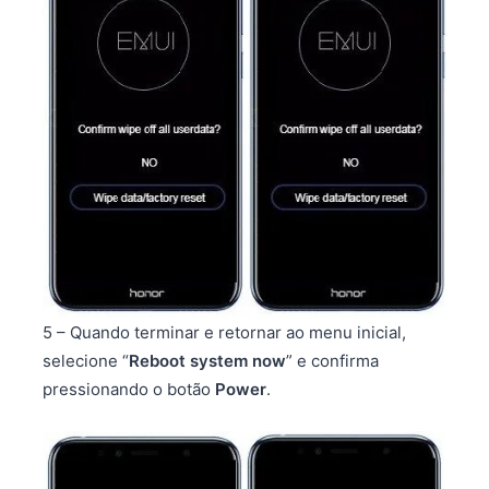
5 – Quando terminar e retornar ao menu inicial,
selecione “
Reboot system now
” e confirma
pressionando o botão
Power
.