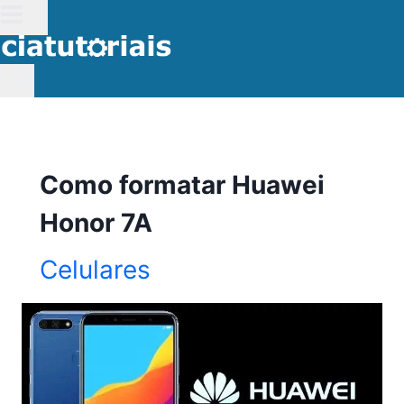
Pular
para
o
Conteúdo
Como formatar Huawei
Honor 7A
Celulares