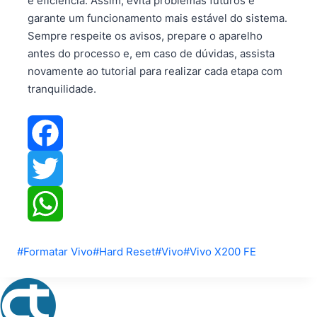
e eficiência. Assim, evita problemas futuros e
garante um funcionamento mais estável do sistema.
Sempre respeite os avisos, prepare o aparelho
antes do processo e, em caso de dúvidas, assista
novamente ao tutorial para realizar cada etapa com
tranquilidade.
Facebook
Twitter
WhatsApp
Tags
#
Formatar Vivo
#
Hard Reset
#
Vivo
#
Vivo X200 FE
do
Post: