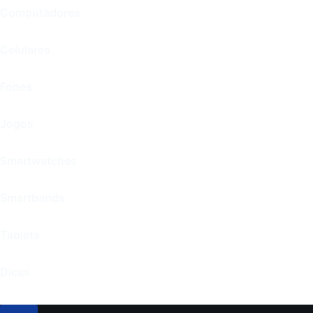
Computadores
Celulares
Fones
Jogos
Smartwatches
Smartbands
Tablets
Dicas