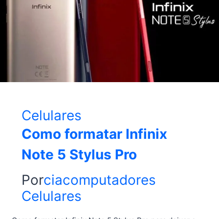
Celulares
Como formatar Infinix
Note 5 Stylus Pro
Por
ciacomputadores
Celulares